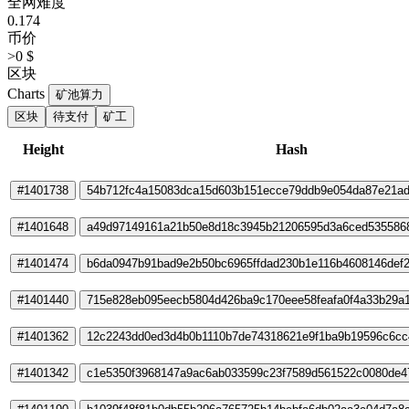
全网难度
0.174
币价
>0 $
区块
Charts
矿池算力
区块
待支付
矿工
Height
Hash
#1401738
54b712fc4a15083dca15d603b151ecce79ddb9e054da87e21ad
#1401648
a49d97149161a21b50e8d18c3945b21206595d3a6ced535586
#1401474
b6da0947b91bad9e2b50bc6965ffdad230b1e116b4608146def
#1401440
715e828eb095eecb5804d426ba9c170eee58feafa0f4a33b29a
#1401362
12c2243dd0ed3d4b0b1110b7de74318621e9f1ba9b19596c6cc
#1401342
c1e5350f3968147a9ac6ab033599c23f7589d561522c0080de4