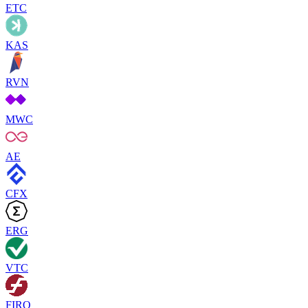
ETC
KAS
RVN
MWC
AE
CFX
ERG
VTC
FIRO