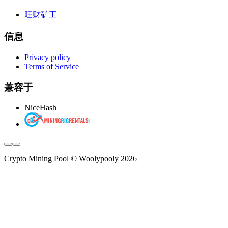
旺财矿工
信息
Privacy policy
Terms of Service
兼容于
NiceHash
Crypto Mining Pool © Woolypooly 2026