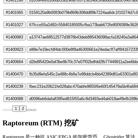
#1401190
b1039f48f81b0db55b296a765725b14bcbfa6db02aa3c04d7a8c
#1401065
0159120a9b0083b079b869b308dd89b7224aa6dc1f10274d7c
#1401027
67fcce55a2d92c55840185005cfba173bab672fe8009389e3626
#1400983
a13747ae68512577d3878b43deb885436098acfa18240a3a864
#1400923
d48e7e19ecfdf4dc000e8f8a46300661e24edacff7aff84167233
#1400664
d2bd95420e0af3be9b70c37e07f02bdfdd2fb77449911a2ee6bb
#1400470
fb35d9efa545c2a488c4b8a7e98ddcb4bb42389d81e63301e80
#1400239
fbec231e20621fe028abc470abfe9855f6e60f145479a5b4fa68
#1400088
d0096eb6dafa8395ed815f55a6c8d3493ed4ab019aef8efb189b
1
2
Raptoreum (RTM) 挖矿
Raptoreum 是一种抗 ASIC/FPGA 的加密货币。 Ghostrider 算法