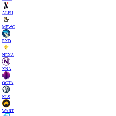
ALPH
MEWC
RXD
NEXA
XNA
OCTA
KLS
WART